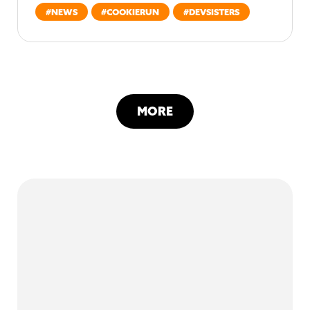
#
NEWS
#
COOKIERUN
#
DEVSISTERS
MORE