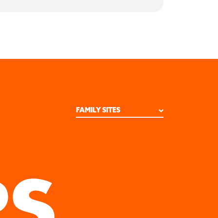
FAMILY SITES
STUDIO KINGDOM
PRESS A
DEVSISTERS VENTURES