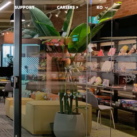
SUPPORT
CAREERS
KO
쿠키런: 오븐브레이크
쿠키런: 킹덤
쿠키런: 마녀의 성
쿠키런: 모험의 탑
쿠키런
쿠키런: 오븐스매시
쿠키런: 브레이버스 카드 게임
쿠키런 키우기 - 쿠키런: 크럼블
쿠키런: 퍼즐 월드
솔리테어: 덱다웃
DEVPLAY