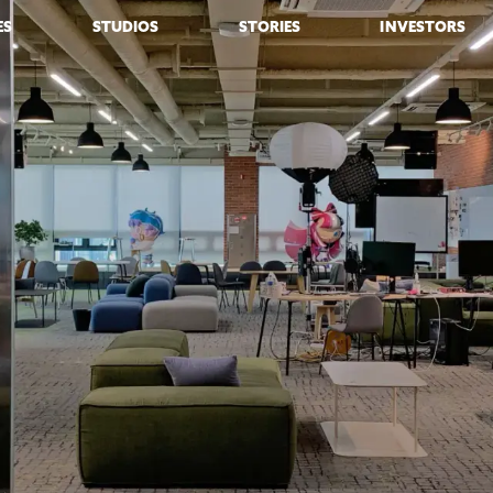
ES
STUDIOS
STORIES
INVESTORS
 GAMES
오븐게임즈
뉴스
기업지배구조
: 오븐브레이크
스튜디오 킹덤
스토리
재무정보
: 킹덤
프레스에이
소셜 미디어
공시정보
: 마녀의 성
IR정보
: 모험의 탑
주가정보
런
: 브레이버스 카드 게임
: 더 다키스트 나이트
: 퍼즐 월드
: 오븐스매시
 키우기 - 쿠키런: 크럼블