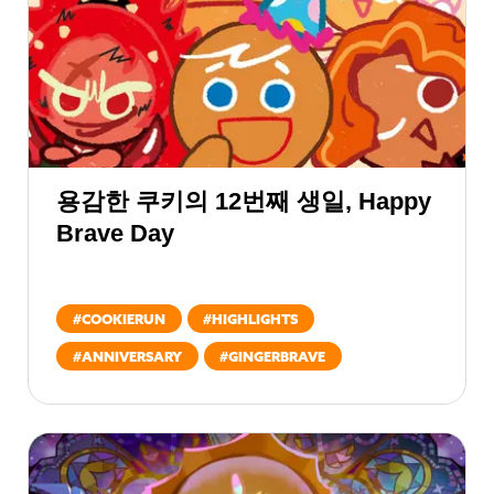
용감한 쿠키의 12번째 생일, Happy
Brave Day
#
COOKIERUN
#
HIGHLIGHTS
#
ANNIVERSARY
#
GINGERBRAVE